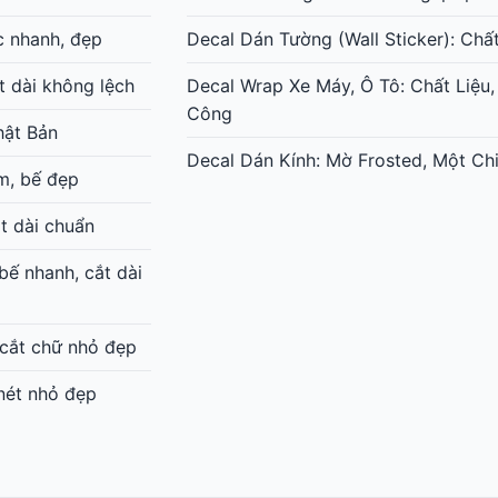
c nhanh, đẹp
Decal Dán Tường (Wall Sticker): Chấ
t dài không lệch
Decal Wrap Xe Máy, Ô Tô: Chất Liệu,
Công
hật Bản
Decal Dán Kính: Mờ Frosted, Một Chi
m, bế đẹp
t dài chuẩn
ế nhanh, cắt dài
 cắt chữ nhỏ đẹp
 nét nhỏ đẹp