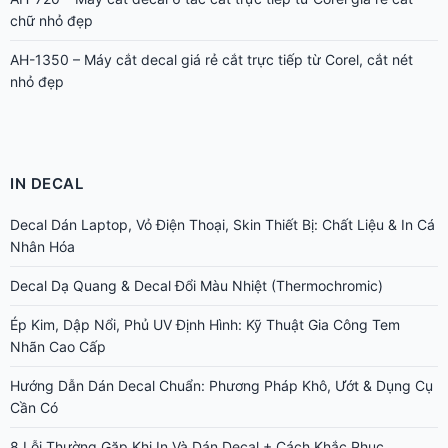
chữ nhỏ đẹp
AH-1350 – Máy cắt decal giá rẻ cắt trực tiếp từ Corel, cắt nét
nhỏ đẹp
IN DECAL
Decal Dán Laptop, Vỏ Điện Thoại, Skin Thiết Bị: Chất Liệu & In Cá
Nhân Hóa
Decal Dạ Quang & Decal Đổi Màu Nhiệt (Thermochromic)
Ép Kim, Dập Nổi, Phủ UV Định Hình: Kỹ Thuật Gia Công Tem
Nhãn Cao Cấp
Hướng Dẫn Dán Decal Chuẩn: Phương Pháp Khô, Ướt & Dụng Cụ
Cần Có
8 Lỗi Thường Gặp Khi In Và Dán Decal + Cách Khắc Phục