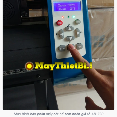
Màn hình bàn phím máy cắt bế tem nhãn giá rẻ AB-720