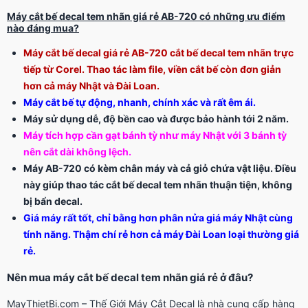
Máy cắt bế decal tem nhãn giá rẻ AB-720 có những ưu điểm
nào đáng mua?
Máy cắt bế decal giá rẻ AB-720 cắt bế decal tem nhãn trực
tiếp từ Corel. Thao tác làm file, viền cắt bế còn đơn giản
hơn cả máy Nhật và Đài Loan.
Máy cắt bế tự động, nhanh, chính xác và rất êm ái.
Máy sử dụng dễ, độ bền cao và được bảo hành tới 2 năm.
Máy tích hợp cần gạt bánh tỳ như máy Nhật với 3 bánh tỳ
nên cắt dài không lệch.
Máy AB-720 có kèm chân máy và cả giỏ chứa vật liệu. Điều
này giúp thao tác cắt bế decal tem nhãn thuận tiện, không
bị bẩn decal.
Giá máy rất tốt, chỉ bằng hơn phân nửa giá máy Nhật cùng
tính năng. Thậm chí rẻ hơn cả máy Đài Loan loại thường giá
rẻ.
Nên mua máy cắt bế decal tem nhãn giá rẻ ở đâu?
MayThietBi.com – Thế Giới Máy Cắt Decal là nhà cung cấp hàng