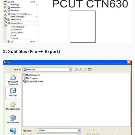
2. Xuất files (File —-> Export)