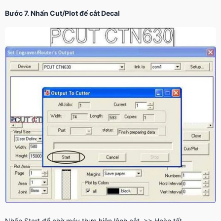
Bước 7. Nhấn Cut/Plot để cắt Decal
Nhấn Start để chờ máy thực hiện lệnh cắt. >> Hoàn tất.