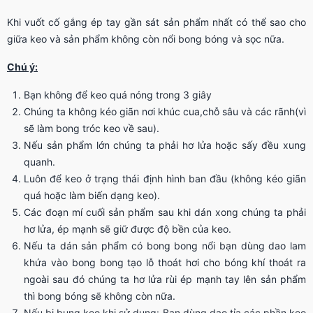
Khi vuốt cố gắng ép tay gần sát sản phẩm nhất có thể sao cho
giữa keo và sản phẩm không còn nổi bong bóng và sọc nữa.
Chú ý:
Bạn không để keo quá nóng trong 3 giây
Chúng ta không kéo giãn nơi khúc cua,chỗ sâu và các rãnh(vì
sẽ làm bong tróc keo về sau).
Nếu sản phẩm lớn chúng ta phải hơ lửa hoặc sấy đều xung
quanh.
Luôn để keo ở trạng thái định hình ban đầu (không kéo giãn
quá hoặc làm biến dạng keo).
Các đoạn mí cuối sản phẩm sau khi dán xong chúng ta phải
hơ lửa, ép mạnh sẽ giữ được độ bền của keo.
Nếu ta dán sản phẩm có bong bong nổi bạn dùng dao lam
khứa vào bong bong tạo lỗ thoát hơi cho bóng khí thoát ra
ngoài sau đó chúng ta hơ lửa rùi ép mạnh tay lên sản phẩm
thì bong bóng sẽ không còn nữa.
Nếu bị bung keo khi sử dụng: Bạn dùng dao tỉa các phần keo