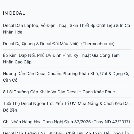
IN DECAL
Decal Dán Laptop, Vỏ Điện Thoại, Skin Thiết Bị: Chất Liệu & In Cá
Nhân Hóa
Decal Dạ Quang & Decal Đổi Màu Nhiệt (Thermochromic)
Ép Kim, Dập Nổi, Phủ UV Định Hình: Kỹ Thuật Gia Công Tem
Nhãn Cao Cấp
Hướng Dẫn Dán Decal Chuẩn: Phương Pháp Khô, Ướt & Dụng Cụ
Cần Có
8 Lỗi Thường Gặp Khi In Và Dán Decal + Cách Khắc Phục
Tuổi Thọ Decal Ngoài Trời: Yếu Tố UV, Mưa Nắng & Cách Kéo Dài
Độ Bền
Ghi Nhãn Hàng Hóa Theo Nghị Định 37/2026 (Thay NĐ 43/2017)
Decal Dán Tường (Wall Sticker): Chất Liệu An Toàn, Dễ Tháo Lắp