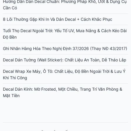
Hướng Dẫn Dán Decal Chuẩn: Phương Pháp Khô, Ướt & Dụng Cụ
Cần Có
8 Lỗi Thường Gặp Khi In Và Dán Decal + Cách Khắc Phục
Tuổi Thọ Decal Ngoài Trời: Yếu Tố UV, Mưa Nắng & Cách Kéo Dài
Độ Bền
Ghi Nhãn Hàng Hóa Theo Nghị Định 37/2026 (Thay NĐ 43/2017)
Decal Dán Tường (Wall Sticker): Chất Liệu An Toàn, Dễ Tháo Lắp
Decal Wrap Xe Máy, Ô Tô: Chất Liệu, Độ Bền Ngoài Trời & Lưu Ý
Khi Thi Công
Decal Dán Kính: Mờ Frosted, Một Chiều, Trang Trí Văn Phòng &
Mặt Tiền