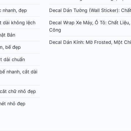
c nhanh, đẹp
Decal Dán Tường (Wall Sticker): Chấ
t dài không lệch
Decal Wrap Xe Máy, Ô Tô: Chất Liệu,
Công
hật Bản
Decal Dán Kính: Mờ Frosted, Một Chi
m, bế đẹp
t dài chuẩn
ế nhanh, cắt dài
 cắt chữ nhỏ đẹp
 nét nhỏ đẹp