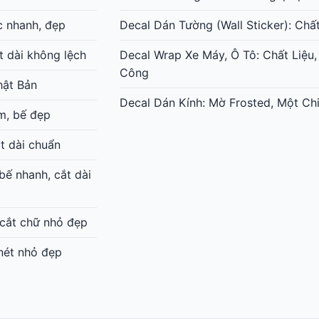
c nhanh, đẹp
Decal Dán Tường (Wall Sticker): Chấ
t dài không lệch
Decal Wrap Xe Máy, Ô Tô: Chất Liệu,
Công
hật Bản
Decal Dán Kính: Mờ Frosted, Một Chi
m, bế đẹp
t dài chuẩn
ế nhanh, cắt dài
 cắt chữ nhỏ đẹp
 nét nhỏ đẹp