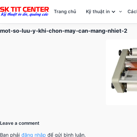
Trang chủ
Kỹ thuật in
Các
mot-so-luu-y-khi-chon-may-can-mang-nhiet-2
Leave a comment
Bạn phải
đăng nhập
để gửi bình luận.