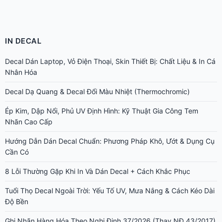
IN DECAL
Decal Dán Laptop, Vỏ Điện Thoại, Skin Thiết Bị: Chất Liệu & In Cá
Nhân Hóa
Decal Dạ Quang & Decal Đổi Màu Nhiệt (Thermochromic)
Ép Kim, Dập Nổi, Phủ UV Định Hình: Kỹ Thuật Gia Công Tem
Nhãn Cao Cấp
Hướng Dẫn Dán Decal Chuẩn: Phương Pháp Khô, Ướt & Dụng Cụ
Cần Có
8 Lỗi Thường Gặp Khi In Và Dán Decal + Cách Khắc Phục
Tuổi Thọ Decal Ngoài Trời: Yếu Tố UV, Mưa Nắng & Cách Kéo Dài
Độ Bền
Ghi Nhãn Hàng Hóa Theo Nghị Định 37/2026 (Thay NĐ 43/2017)