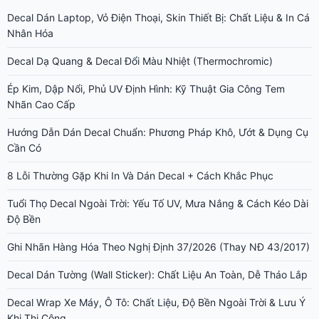
Decal Dán Laptop, Vỏ Điện Thoại, Skin Thiết Bị: Chất Liệu & In Cá
Nhân Hóa
Decal Dạ Quang & Decal Đổi Màu Nhiệt (Thermochromic)
Ép Kim, Dập Nổi, Phủ UV Định Hình: Kỹ Thuật Gia Công Tem
Nhãn Cao Cấp
Hướng Dẫn Dán Decal Chuẩn: Phương Pháp Khô, Ướt & Dụng Cụ
Cần Có
8 Lỗi Thường Gặp Khi In Và Dán Decal + Cách Khắc Phục
Tuổi Thọ Decal Ngoài Trời: Yếu Tố UV, Mưa Nắng & Cách Kéo Dài
Độ Bền
Ghi Nhãn Hàng Hóa Theo Nghị Định 37/2026 (Thay NĐ 43/2017)
Decal Dán Tường (Wall Sticker): Chất Liệu An Toàn, Dễ Tháo Lắp
Decal Wrap Xe Máy, Ô Tô: Chất Liệu, Độ Bền Ngoài Trời & Lưu Ý
Khi Thi Công