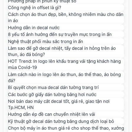
Phương pháp in phun kỹ thuật số
Công nghệ in offset là gì?
Cách chọn áo thun đẹp, bền, không nhiễm màu cho dân
in áo
Hướng dẫn in decal nước
8 yếu tố ảnh hưởng đến sự truyền mực trong in ấn
Nghệ thuật phối màu sắc trong in ấn
Làm sao để gỡ decal nhiệt, tẩy decal in hỏng trên áo
thun, áo đá bóng?
HOT Trend: In logo lên khẩu trang vải tặng khách hàng
mùa Covid-19
Làm cách nào in logo lên áo thun, áo thể thao, áo bóng
đá?
Bí quyết chọn mua decal dán tường trang trí
Các bước gỡ giấy dán tường bằng hơi nước
Nơi bán dao máy cắt decal tốt, giá rẻ, giao tận nơi
Tp.HCM, HN
Hướng dẫn ép đề can chuyển nhiệt lên vải
Kỹ thuật gỡ decal dán tường bằng dung dịch loại bỏ
Chọn bộ máy in áo thun giá rẻ cho shop thể thao, xưởng