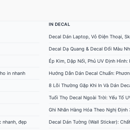
IN DECAL
Decal Dán Laptop, Vỏ Điện Thoại, Ski
Decal Dạ Quang & Decal Đổi Màu Nh
Ép Kim, Dập Nổi, Phủ UV Định Hình
ho in nhanh
Hướng Dẫn Dán Decal Chuẩn: Phươn
8 Lỗi Thường Gặp Khi In Và Dán Dec
Tuổi Thọ Decal Ngoài Trời: Yếu Tố 
Ghi Nhãn Hàng Hóa Theo Nghị Định 
c nhanh, đẹp
Decal Dán Tường (Wall Sticker): Chấ