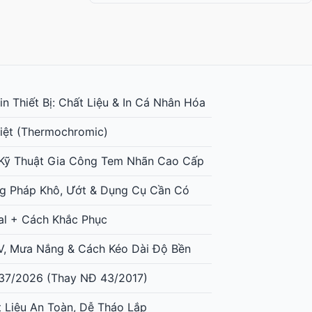
n Thiết Bị: Chất Liệu & In Cá Nhân Hóa
iệt (Thermochromic)
: Kỹ Thuật Gia Công Tem Nhãn Cao Cấp
g Pháp Khô, Ướt & Dụng Cụ Cần Có
al + Cách Khắc Phục
UV, Mưa Nắng & Cách Kéo Dài Độ Bền
37/2026 (Thay NĐ 43/2017)
t Liệu An Toàn, Dễ Tháo Lắp