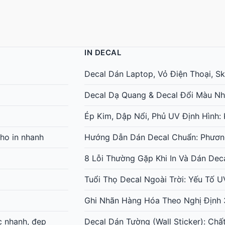
IN DECAL
Decal Dán Laptop, Vỏ Điện Thoại, Ski
Decal Dạ Quang & Decal Đổi Màu Nh
Ép Kim, Dập Nổi, Phủ UV Định Hình
ho in nhanh
Hướng Dẫn Dán Decal Chuẩn: Phươn
8 Lỗi Thường Gặp Khi In Và Dán Dec
Tuổi Thọ Decal Ngoài Trời: Yếu Tố 
Ghi Nhãn Hàng Hóa Theo Nghị Định 
c nhanh, đẹp
Decal Dán Tường (Wall Sticker): Chấ