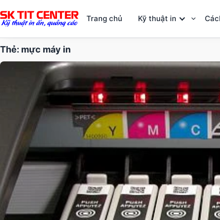
Trang chủ
Kỹ thuật in
Các
Thẻ:
mực máy in