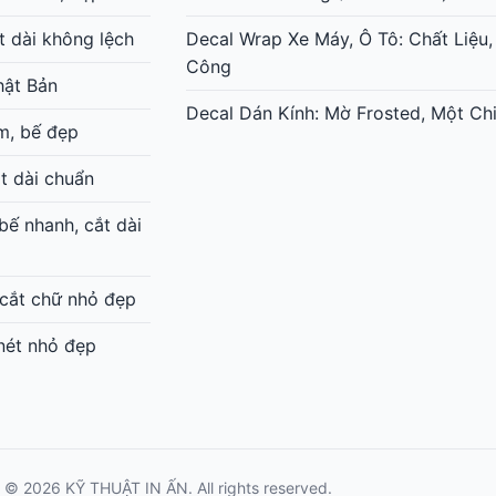
t dài không lệch
Decal Wrap Xe Máy, Ô Tô: Chất Liệu,
Công
hật Bản
Decal Dán Kính: Mờ Frosted, Một Chi
m, bế đẹp
t dài chuẩn
ế nhanh, cắt dài
 cắt chữ nhỏ đẹp
 nét nhỏ đẹp
© 2026 KỸ THUẬT IN ẤN. All rights reserved.