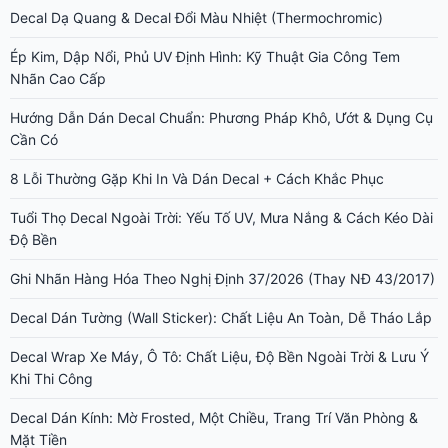
Decal Dạ Quang & Decal Đổi Màu Nhiệt (Thermochromic)
Ép Kim, Dập Nổi, Phủ UV Định Hình: Kỹ Thuật Gia Công Tem
Nhãn Cao Cấp
Hướng Dẫn Dán Decal Chuẩn: Phương Pháp Khô, Ướt & Dụng Cụ
Cần Có
8 Lỗi Thường Gặp Khi In Và Dán Decal + Cách Khắc Phục
Tuổi Thọ Decal Ngoài Trời: Yếu Tố UV, Mưa Nắng & Cách Kéo Dài
Độ Bền
Ghi Nhãn Hàng Hóa Theo Nghị Định 37/2026 (Thay NĐ 43/2017)
Decal Dán Tường (Wall Sticker): Chất Liệu An Toàn, Dễ Tháo Lắp
Decal Wrap Xe Máy, Ô Tô: Chất Liệu, Độ Bền Ngoài Trời & Lưu Ý
Khi Thi Công
Decal Dán Kính: Mờ Frosted, Một Chiều, Trang Trí Văn Phòng &
Mặt Tiền