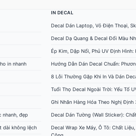
IN DECAL
Decal Dán Laptop, Vỏ Điện Thoại, Ski
Decal Dạ Quang & Decal Đổi Màu Nh
Ép Kim, Dập Nổi, Phủ UV Định Hình
ho in nhanh
Hướng Dẫn Dán Decal Chuẩn: Phươn
8 Lỗi Thường Gặp Khi In Và Dán Dec
Tuổi Thọ Decal Ngoài Trời: Yếu Tố 
Ghi Nhãn Hàng Hóa Theo Nghị Định 
c nhanh, đẹp
Decal Dán Tường (Wall Sticker): Chấ
t dài không lệch
Decal Wrap Xe Máy, Ô Tô: Chất Liệu,
Công