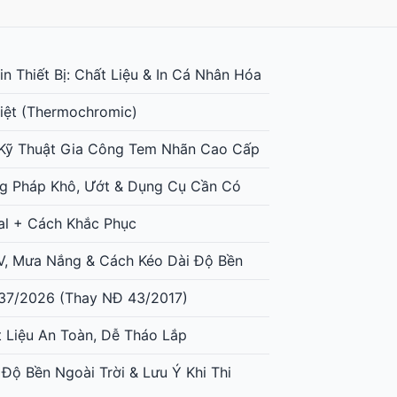
n Thiết Bị: Chất Liệu & In Cá Nhân Hóa
iệt (Thermochromic)
: Kỹ Thuật Gia Công Tem Nhãn Cao Cấp
g Pháp Khô, Ướt & Dụng Cụ Cần Có
al + Cách Khắc Phục
UV, Mưa Nắng & Cách Kéo Dài Độ Bền
37/2026 (Thay NĐ 43/2017)
t Liệu An Toàn, Dễ Tháo Lắp
 Độ Bền Ngoài Trời & Lưu Ý Khi Thi