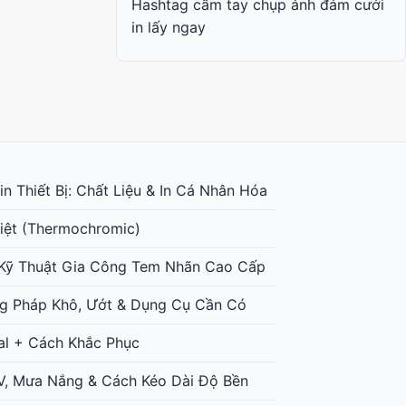
Hashtag cầm tay chụp ảnh đám cưới
in lấy ngay
n Thiết Bị: Chất Liệu & In Cá Nhân Hóa
iệt (Thermochromic)
: Kỹ Thuật Gia Công Tem Nhãn Cao Cấp
g Pháp Khô, Ướt & Dụng Cụ Cần Có
al + Cách Khắc Phục
UV, Mưa Nắng & Cách Kéo Dài Độ Bền