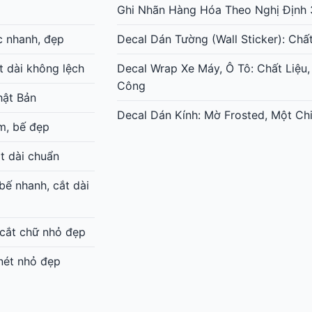
Ghi Nhãn Hàng Hóa Theo Nghị Định 
c nhanh, đẹp
Decal Dán Tường (Wall Sticker): Chấ
t dài không lệch
Decal Wrap Xe Máy, Ô Tô: Chất Liệu,
Công
hật Bản
Decal Dán Kính: Mờ Frosted, Một Chi
m, bế đẹp
t dài chuẩn
ế nhanh, cắt dài
 cắt chữ nhỏ đẹp
 nét nhỏ đẹp