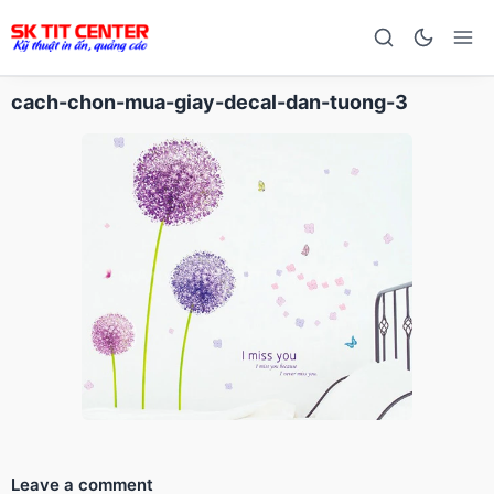
cach-chon-mua-giay-decal-dan-tuong-3
Leave a comment