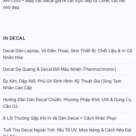
AH-1350 – Máy cắt decal giá rẻ cắt trực tiếp từ Corel, cắt nét
nhỏ đẹp
IN DECAL
Decal Dán Laptop, Vỏ Điện Thoại, Skin Thiết Bị: Chất Liệu & In Cá
Nhân Hóa
Decal Dạ Quang & Decal Đổi Màu Nhiệt (Thermochromic)
Ép Kim, Dập Nổi, Phủ UV Định Hình: Kỹ Thuật Gia Công Tem
Nhãn Cao Cấp
Hướng Dẫn Dán Decal Chuẩn: Phương Pháp Khô, Ướt & Dụng Cụ
Cần Có
8 Lỗi Thường Gặp Khi In Và Dán Decal + Cách Khắc Phục
Tuổi Thọ Decal Ngoài Trời: Yếu Tố UV, Mưa Nắng & Cách Kéo Dài