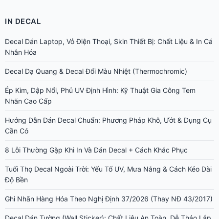
IN DECAL
Decal Dán Laptop, Vỏ Điện Thoại, Skin Thiết Bị: Chất Liệu & In Cá
Nhân Hóa
Decal Dạ Quang & Decal Đổi Màu Nhiệt (Thermochromic)
Ép Kim, Dập Nổi, Phủ UV Định Hình: Kỹ Thuật Gia Công Tem
Nhãn Cao Cấp
Hướng Dẫn Dán Decal Chuẩn: Phương Pháp Khô, Ướt & Dụng Cụ
Cần Có
8 Lỗi Thường Gặp Khi In Và Dán Decal + Cách Khắc Phục
Tuổi Thọ Decal Ngoài Trời: Yếu Tố UV, Mưa Nắng & Cách Kéo Dài
Độ Bền
Ghi Nhãn Hàng Hóa Theo Nghị Định 37/2026 (Thay NĐ 43/2017)
Decal Dán Tường (Wall Sticker): Chất Liệu An Toàn, Dễ Tháo Lắp