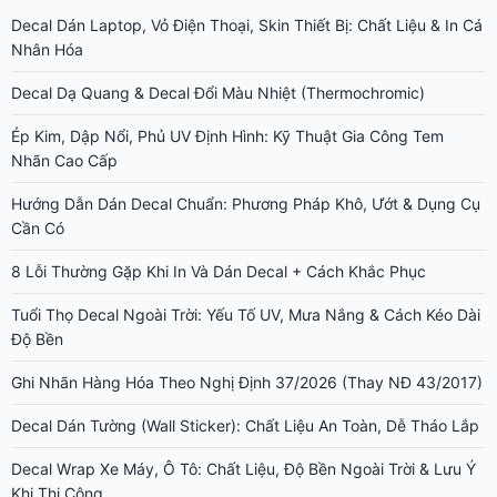
Decal Dán Laptop, Vỏ Điện Thoại, Skin Thiết Bị: Chất Liệu & In Cá
Nhân Hóa
Decal Dạ Quang & Decal Đổi Màu Nhiệt (Thermochromic)
Ép Kim, Dập Nổi, Phủ UV Định Hình: Kỹ Thuật Gia Công Tem
Nhãn Cao Cấp
Hướng Dẫn Dán Decal Chuẩn: Phương Pháp Khô, Ướt & Dụng Cụ
Cần Có
8 Lỗi Thường Gặp Khi In Và Dán Decal + Cách Khắc Phục
Tuổi Thọ Decal Ngoài Trời: Yếu Tố UV, Mưa Nắng & Cách Kéo Dài
Độ Bền
Ghi Nhãn Hàng Hóa Theo Nghị Định 37/2026 (Thay NĐ 43/2017)
Decal Dán Tường (Wall Sticker): Chất Liệu An Toàn, Dễ Tháo Lắp
Decal Wrap Xe Máy, Ô Tô: Chất Liệu, Độ Bền Ngoài Trời & Lưu Ý
Khi Thi Công