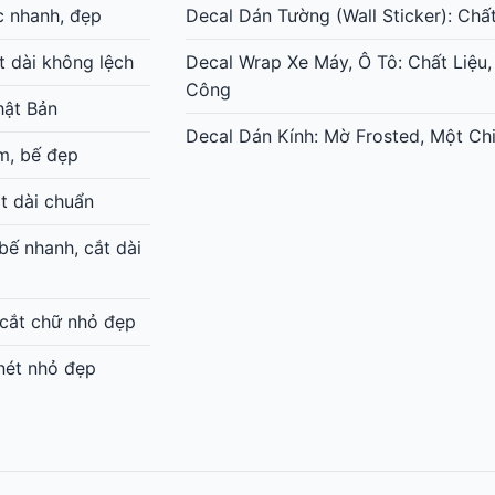
c nhanh, đẹp
Decal Dán Tường (Wall Sticker): Chấ
t dài không lệch
Decal Wrap Xe Máy, Ô Tô: Chất Liệu,
Công
hật Bản
Decal Dán Kính: Mờ Frosted, Một Chi
m, bế đẹp
t dài chuẩn
ế nhanh, cắt dài
 cắt chữ nhỏ đẹp
 nét nhỏ đẹp