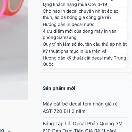
tặng khách hàng mùa Covid-19
Chỗ nào in decal chuyển nhiệt ép áo
thun, áo đá bóng gia công giá rẻ?
Hướng dẫn in decal nước
4 ưu điểm mới của dòng máy in văn
phòng Samsung
Quy trình làm số áo, tên cầu thủ ép nhiệt
Kỹ thuật pha mực in lụa trên vải
Hướng dẫn kỹ thuật cắt decal máy Trung
Quốc
Sản phẩm mới
Máy cắt bế decal tem nhãn giá rẻ
AST-720 BH 2 năm
Bảng Tập Lái Decal Phản Quang 3M
ng,..…
610 Dán Trực Tiếp Giá Rẻ (1 cặp)