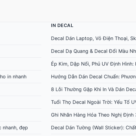
IN DECAL
Decal Dán Laptop, Vỏ Điện Thoại, Ski
Decal Dạ Quang & Decal Đổi Màu Nh
Ép Kim, Dập Nổi, Phủ UV Định Hình
ho in nhanh
Hướng Dẫn Dán Decal Chuẩn: Phươn
8 Lỗi Thường Gặp Khi In Và Dán Dec
Tuổi Thọ Decal Ngoài Trời: Yếu Tố 
Ghi Nhãn Hàng Hóa Theo Nghị Định 
c nhanh, đẹp
Decal Dán Tường (Wall Sticker): Chấ